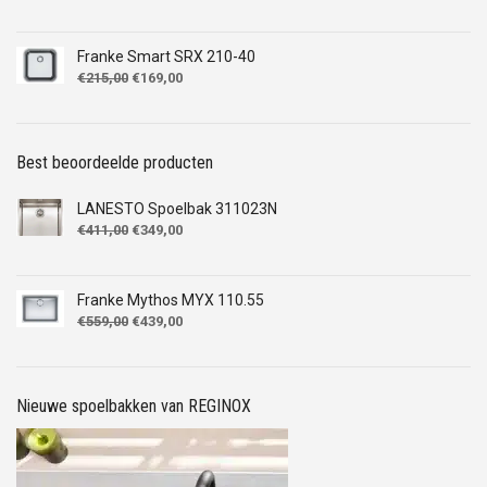
prijs
prijs
was:
is:
€264,00.
€169,00.
Franke Smart SRX 210-40
Oorspronkelijke
Huidige
€
215,00
€
169,00
prijs
prijs
was:
is:
€215,00.
€169,00.
Best beoordeelde producten
LANESTO Spoelbak 311023N
Oorspronkelijke
Huidige
€
411,00
€
349,00
prijs
prijs
was:
is:
€411,00.
€349,00.
Franke Mythos MYX 110.55
Oorspronkelijke
Huidige
€
559,00
€
439,00
prijs
prijs
was:
is:
€559,00.
€439,00.
Nieuwe spoelbakken van REGINOX