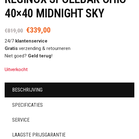
40×40 MIDNIGHT SKY
€
339,00
Oorspronkelijke
Huidige
€
819,00
prijs
prijs
24/7
klantenservice
was:
is:
Gratis
verzending & retourneren
€819,00.
€339,00.
Niet goed?
Geld terug
!
Uitverkocht
BESCHRIJVING
SPECIFICATIES
SERVICE
LAAGSTE PRIJSGARANTIE