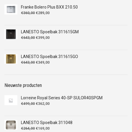
Franke Bolero Plus BXX 210.50
Oorspronkelijke
Huidige
€
360,00
€
289,00
prijs
prijs
was:
is:
€360,00.
€289,00.
LANESTO Spoelbak 311615GM
Oorspronkelijke
Huidige
€
643,00
€
399,00
prijs
prijs
was:
is:
€643,00.
€399,00.
LANESTO Spoelbak 311615GO
Oorspronkelijke
Huidige
€
643,00
€
349,00
prijs
prijs
was:
is:
€643,00.
€349,00.
Nieuwste producten
Lorreine Royal Series 40-SP SULOR40SPGM
Oorspronkelijke
Huidige
€
499,00
€
362,00
prijs
prijs
was:
is:
€499,00.
€362,00.
LANESTO Spoelbak 311048
Oorspronkelijke
Huidige
€
264,00
€
169,00