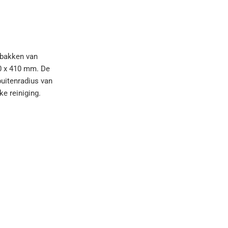
lbakken van
80 x 410 mm. De
uitenradius van
e reiniging.
edrijf staat
drijf kiest
ie en waar