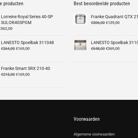
e producten
Best beoordeelde producten
Lorreine Royal Series 40-SP
Franke Quadrant QTX 2
SULOR40SPGM
Oorspronkelijke
Huidige
€
306,00
€
139,00
orspronkelijke
Huidige
prijs
prijs
€
362,00
rijs
prijs
was:
is:
was:
is:
€306,00.
€139,00.
LANESTO Spoelbak 311048
LANESTO Spoelbak 311
499,00.
€362,00.
Oorspronkelijke
Huidige
Oorspronkelijke
Huidige
€
264,00
€
169,00
€
548,00
€
369,00
prijs
prijs
prijs
prijs
was:
is:
was:
is:
€264,00.
€169,00.
€548,00.
€369,00.
Franke Smart SRX 210-40
Oorspronkelijke
Huidige
€
215,00
€
169,00
prijs
prijs
was:
is:
€215,00.
€169,00.
Voorwaarden
Algemene voorwaarden