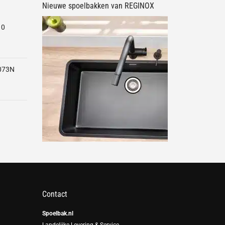
Nieuwe spoelbakken van REGINOX
10
073N
Contact
Spoelbak.nl