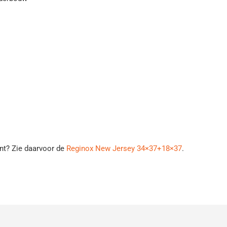
nt? Zie daarvoor de
Reginox New Jersey 34×37+18×37
.