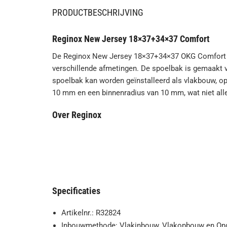
PRODUCTBESCHRIJVING
Reginox New Jersey 18×37+34×37 Comfort
De Reginox New Jersey 18×37+34×37 OKG Comfort i
verschillende afmetingen. De spoelbak is gemaakt v
spoelbak kan worden geïnstalleerd als vlakbouw, o
10 mm en een binnenradius van 10 mm, wat niet alle
Over Reginox
Reginox is een Nederlandse producent van spoelbak
sinds 1976 bekend om kwaliteit en innovatie en ontw
bewust voor hoogwaardige materialen en technieken
mogelijk te kiezen voor recyclebare materialen en 
Specificaties
Artikelnr.: R32824
Inbouwmethode: Vlakinbouw, Vlakopbouw en O