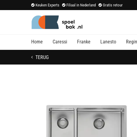
Keuken Experts
Filiaal in Nederland
Gratis retour
Home
Caressi
Franke
Lanesto
Regi
TERUG