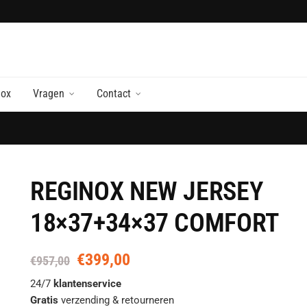
nox
Vragen
Contact
REGINOX NEW JERSEY
18×37+34×37 COMFORT
€
399,00
Oorspronkelijke
Huidige
€
957,00
prijs
prijs
24/7
klantenservice
was:
is:
Gratis
verzending & retourneren
€957,00.
€399,00.