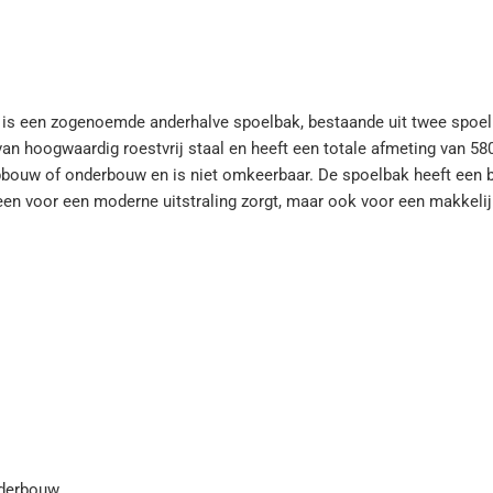
s een zogenoemde anderhalve spoelbak, bestaande uit twee spoe
an hoogwaardig roestvrij staal en heeft een totale afmeting van 5
pbouw of onderbouw en is niet omkeerbaar. De spoelbak heeft een b
en voor een moderne uitstraling zorgt, maar ook voor een makkelijk
ken, werkbladen, kranen en accessoires voor de keukenmarkt. Het b
erpt, ontwikkelt en produceert deze producten in eigen huis. Het be
 en heeft ook oog voor duurzaamheid door zuinig te zijn met energ
verpakkingen.
nderbouw