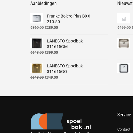
Aanbiedingen
Nieuwst
Franke Bolero Plus BXX
210.50
Oorspronkelijke
Huidige
O
€
360,00
€
289,00
€
499,00
prijs
prijs
p
was:
is:
LANESTO Spoelbak
€360,00.
€289,00.
€
311615GM
Oorspronkelijke
Huidige
€
643,00
€
399,00
prijs
prijs
was:
is:
LANESTO Spoelbak
€643,00.
€399,00.
311615GO
Oorspronkelijke
Huidige
€
643,00
€
349,00
prijs
prijs
was:
is:
€643,00.
€349,00.
Service
Contact