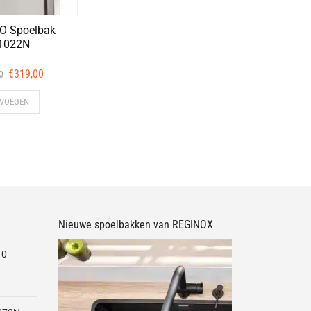
O Spoelbak
1022N
Oorspronkelijke
Huidige
€
319,00
0
prijs
prijs
VOEGEN
was:
is:
€387,00.
€319,00.
Nieuwe spoelbakken van REGINOX
10