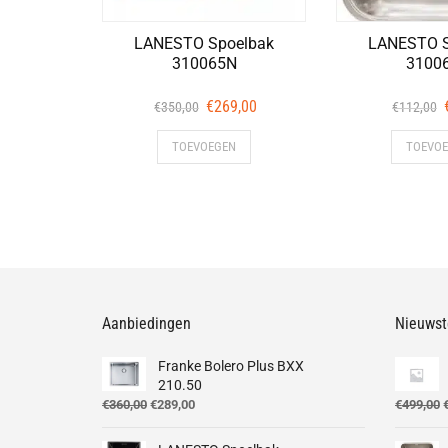
LANESTO Spoelbak
LANESTO S
310065N
3100
Oorspronkelijke
Huidige
€
269,00
€
350,00
€
112,00
prijs
prijs
TOEVOEGEN
TOEVO
was:
is:
€350,00.
€269,00.
Aanbiedingen
Nieuwst
Franke Bolero Plus BXX
210.50
Oorspronkelijke
Huidige
O
€
360,00
€
289,00
€
499,00
prijs
prijs
p
was:
is: