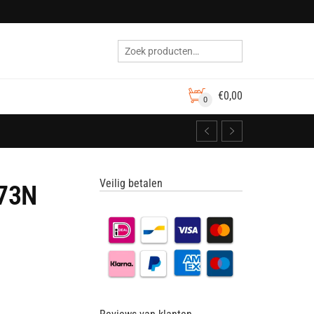
€
0,00
0
Veilig betalen
73N