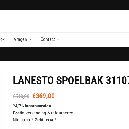
nox
Vragen
Contact
LANESTO SPOELBAK 3110
€
369,00
Oorspronkelijke
Huidige
€
548,00
prijs
prijs
24/7
klantenservice
was:
is:
Gratis
verzending & retourneren
€548,00.
€369,00.
Niet goed?
Geld terug
!