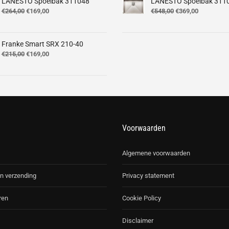
LANESTO Spoelbak 311048
LANESTO Spoelbak 311
499,00.
€362,00.
Oorspronkelijke
Huidige
Oorspronkelijke
Huidige
€
264,00
€
169,00
€
548,00
€
369,00
prijs
prijs
prijs
prijs
was:
is:
was:
is:
€264,00.
€169,00.
€548,00.
€369,00.
Franke Smart SRX 210-40
Oorspronkelijke
Huidige
€
215,00
€
169,00
prijs
prijs
was:
is:
€215,00.
€169,00.
Voorwaarden
Algemene voorwaarden
n verzending
Privacy statement
ren
Cookie Policy
Disclaimer