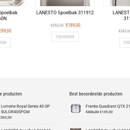
poelbak
LANESTO Spoelbak 311912
LANEST
60N
31
Oorspronkelijke
Huidige
€
189,00
€
292,00
Oorspronkelijke
Huidige
€
99,00
prijs
prijs
€
387,0
prijs
prijs
TOEVOEGEN
was:
is:
EGEN
TOE
was:
is:
€292,00.
€189,00.
€112,00.
€99,00.
e producten
Best beoordeelde producten
Lorreine Royal Series 40-SP
Franke Quadrant QTX 2
SULOR40SPGM
Oorspronkelijke
Huidige
€
306,00
€
139,00
orspronkelijke
Huidige
prijs
prijs
€
362,00
rijs
prijs
was:
is:
was:
is:
€306,00.
€139,00.