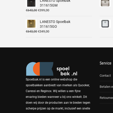
LANESTO Spoelbak
€360,00.
€289,00.
€
311615GM
Oorspronkelijke
Huidige
€
643,00
€
399,00
prijs
prijs
was:
is:
LANESTO Spoelbak
€643,00.
€399,00.
311615GO
Oorspronkelijke
Huidige
€
643,00
€
349,00
prijs
prijs
was:
is:
€643,00.
€349,00.
Service
Contact
Spoelbak.nl is een online webshop die
spoelbakken aanbiedt van merken als Quooker,
Betalen e
Caressi en Reginox. Wij willen u een fijne
ervaring bieden wanneer u bij ons winkelt. Dit
Retourne
doen wij door de producten aan te bieden tegen
scherpe prijzen op de markt, inclusief een snelle