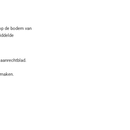
 op de bodem van
iddelde
aanrechtblad.
fmaken.