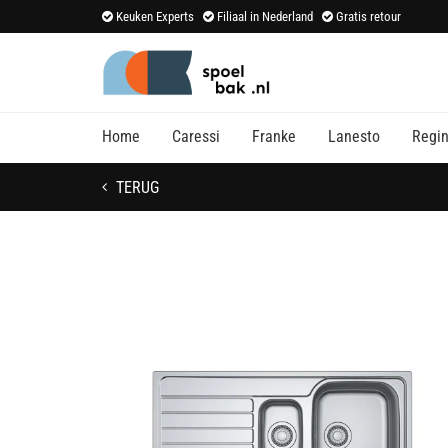
Keuken Experts
Filiaal in Nederland
Gratis retour
Home
Caressi
Franke
Lanesto
Regi
TERUG