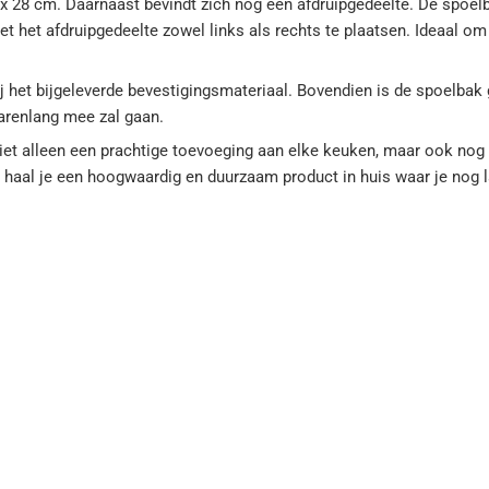
x 28 cm. Daarnaast bevindt zich nog een afdruipgedeelte. De spoelb
 het afdruipgedeelte zowel links als rechts te plaatsen. Ideaal om
j het bijgeleverde bevestigingsmateriaal. Bovendien is de spoelbak
arenlang mee zal gaan.
iet alleen een prachtige toevoeging aan elke keuken, maar ook nog
 haal je een hoogwaardig en duurzaam product in huis waar je nog l