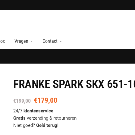
nox
Vragen
Contact
FRANKE SPARK SKX 651-1
€
179,00
Oorspronkelijke
Huidige
€
199,00
prijs
prijs
24/7
klantenservice
was:
is:
Gratis
verzending & retourneren
€199,00.
€179,00.
Niet goed?
Geld terug
!