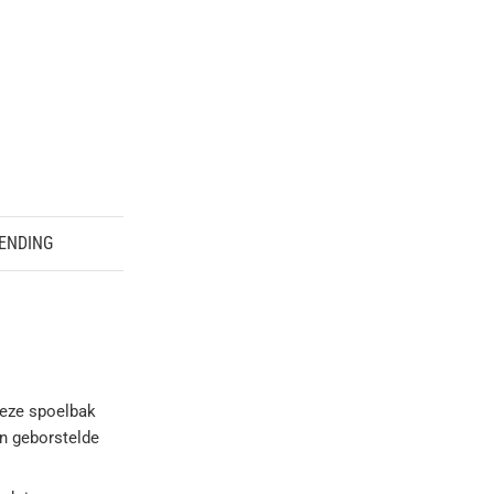
ENDING
deze spoelbak
en geborstelde