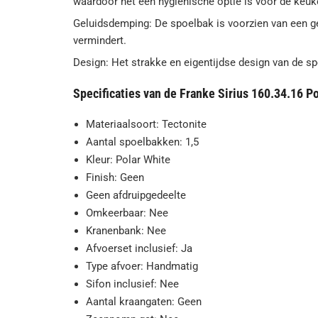
waardoor het een hygiënische optie is voor de keuk
Geluidsdemping: De spoelbak is voorzien van een g
vermindert.
Design: Het strakke en eigentijdse design van de s
Specificaties van de Franke Sirius 160.34.16 P
Materiaalsoort: Tectonite
Aantal spoelbakken: 1,5
Kleur: Polar White
Finish: Geen
Geen afdruipgedeelte
Omkeerbaar: Nee
Kranenbank: Nee
Afvoerset inclusief: Ja
Type afvoer: Handmatig
Sifon inclusief: Nee
Aantal kraangaten: Geen