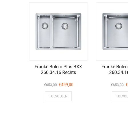
Franke Bolero Plus BXX
Franke Boler
260.34.16 Rechts
260.34.1
Oorspronkelijke
Huidige
O
€
499,00
€
€
653,00
€
653,00
prijs
prijs
p
TOEVOEGEN
TOEVO
was:
is:
w
€653,00.
€499,00.
€