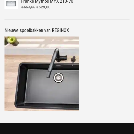
Franke Mythos MYX 210-70
Oorspronkelijke
Huidige
€
657,00
€
529,00
prijs
prijs
was:
is:
€657,00.
€529,00.
Nieuwe spoelbakken van REGINOX