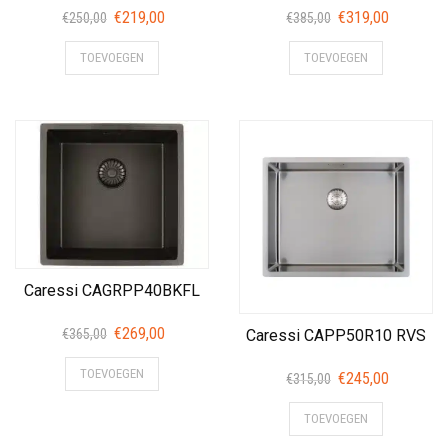
Oorspronkelijke
Huidige
Oorspronkelijke
Huidige
€
219,00
€
319,00
€
250,00
€
385,00
prijs
prijs
prijs
prijs
TOEVOEGEN
TOEVOEGEN
was:
is:
was:
is:
€250,00.
€219,00.
€385,00.
€319,00.
Caressi CAGRPP40BKFL
Oorspronkelijke
Huidige
€
269,00
Caressi CAPP50R10 RVS
€
365,00
prijs
prijs
TOEVOEGEN
Oorspronkelijke
Huidige
was:
is:
€
245,00
€
315,00
prijs
prijs
€365,00.
€269,00.
TOEVOEGEN
was:
is:
€315,00.
€245,00.