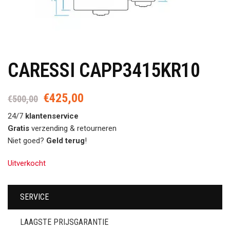
CARESSI CAPP3415KR10
€
425,00
Oorspronkelijke
Huidige
€
500,00
prijs
prijs
24/7
klantenservice
was:
is:
Gratis
verzending & retourneren
€500,00.
€425,00.
Niet goed?
Geld terug
!
Uitverkocht
SERVICE
LAAGSTE PRIJSGARANTIE