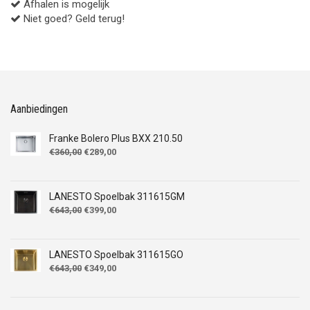
Afhalen is mogelijk
Niet goed? Geld terug!
Aanbiedingen
Franke Bolero Plus BXX 210.50
Oorspronkelijke
Huidige
€
360,00
€
289,00
prijs
prijs
was:
is:
€360,00.
€289,00.
LANESTO Spoelbak 311615GM
Oorspronkelijke
Huidige
€
643,00
€
399,00
prijs
prijs
was:
is:
€643,00.
€399,00.
LANESTO Spoelbak 311615GO
Oorspronkelijke
Huidige
€
643,00
€
349,00
prijs
prijs
was:
is:
€643,00.
€349,00.