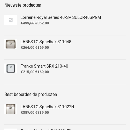
Nieuwste producten
Lorreine Royal Series 40-SP SULOR40SPGM
Oorspronkelijke
Huidige
€
499,00
€
362,00
prijs
prijs
was:
is:
€499,00.
€362,00.
LANESTO Spoelbak 311048
Oorspronkelijke
Huidige
€
264,00
€
169,00
prijs
prijs
was:
is:
€264,00.
€169,00.
Franke Smart SRX 210-40
Oorspronkelijke
Huidige
€
215,00
€
169,00
prijs
prijs
was:
is:
€215,00.
€169,00.
Best beoordeelde producten
LANESTO Spoelbak 311022N
Oorspronkelijke
Huidige
€
387,00
€
319,00
prijs
prijs
was:
is:
€387,00.
€319,00.