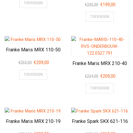
TOEVOEGEN
was:
is:
Oorspronkelijke
Huidige
€
199,00
€
235,00
€262,00.
€179,00.
prijs
prijs
TOEVOEGEN
was:
is:
€235,00.
€199,00.
Franke Maris MRX 110-50
Oorspronkelijke
Huidige
€
209,00
€
253,00
Franke Maris MRX 210-40
prijs
prijs
TOEVOEGEN
was:
is:
Oorspronkelijke
Huidige
€
209,00
€
234,00
€253,00.
€209,00.
prijs
prijs
TOEVOEGEN
was:
is:
€234,00.
€209,00.
Franke Maris MRX 210-19
Franke Spark SKX 621-116