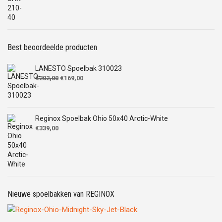
€215,00.
€169,00.
Best beoordeelde producten
LANESTO Spoelbak 310023
Oorspronkelijke
Huidige
€
202,00
€
169,00
prijs
prijs
was:
is:
€202,00.
€169,00.
Reginox Spoelbak Ohio 50x40 Arctic-White
€
339,00
Nieuwe spoelbakken van REGINOX