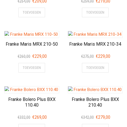
Oorspronkelijke
Huidige
Oorspronkelijke
Huidige
€
209,00
€
219,00
€
254,00
€
259,00
prijs
prijs
prijs
prijs
TOEVOEGEN
TOEVOEGEN
was:
is:
was:
is:
€254,00.
€209,00.
€259,00.
€219,00.
Franke Maris MRX 210-50
Franke Maris MRX 210-34
Oorspronkelijke
Huidige
Oorspronkelijke
Huidige
€
229,00
€
229,00
€
260,00
€
275,00
prijs
prijs
prijs
prijs
TOEVOEGEN
TOEVOEGEN
was:
is:
was:
is:
€260,00.
€229,00.
€275,00.
€229,00.
Franke Bolero Plus BXX
Franke Bolero Plus BXX
110.40
210.40
Oorspronkelijke
Huidige
Oorspronkelijke
Huidige
€
269,00
€
279,00
€
332,00
€
342,00
prijs
prijs
prijs
prijs