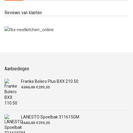
Reviews van klanten
Aanbiedingen
Franke Bolero Plus BXX 210.50
Oorspronkelijke
Huidige
€
360,00
€
289,00
prijs
prijs
was:
is:
€360,00.
€289,00.
LANESTO Spoelbak 311615GM
Oorspronkelijke
Huidige
€
643,00
€
399,00
prijs
prijs