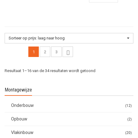
€488,00.
€399,00.
Sorteer op prijs: laag naar hoog
1
2
3
Gesorteerd
Resultaat 1–16 van de 34 resultaten wordt getoond
op
Montagewijze
prijs:
Onderbouw
12
laag
Opbouw
2
naar
Vlakinbouw
20