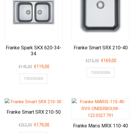
laag
naar
hoog
Franke Spark SKX 620-34-
Franke Smart SRX 210-40
34
Oorspronkelijke
Huidige
€
169,00
€
215,00
Oorspronkelijke
Huidige
€
119,00
prijs
prijs
€
145,00
prijs
prijs
TOEVOEGEN
was:
is:
TOEVOEGEN
was:
is:
€215,00.
€169,00.
€145,00.
€119,00.
Franke Smart SRX 210-50
Oorspronkelijke
Huidige
€
179,00
€
262,00
Franke Maris MRX 110-40
prijs
prijs