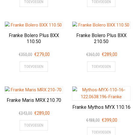
TOEVOEGEN
TOEVOEGEN
was:
is:
was:
is:
€332,00.
€269,00.
€342,00.
€279,00.
Franke Bolero Plus BXX
Franke Bolero Plus BXX
110.50
210.50
Oorspronkelijke
Huidige
Oorspronkelijke
Huidige
€
279,00
€
289,00
€
350,00
€
360,00
prijs
prijs
prijs
prijs
TOEVOEGEN
TOEVOEGEN
was:
is:
was:
is:
€350,00.
€279,00.
€360,00.
€289,00.
Franke Maris MRX 210.70
Franke Mythos MYX 110.16
Oorspronkelijke
Huidige
€
289,00
€
343,00
prijs
prijs
Oorspronkelijke
Huidige
€
399,00
€
488,00
TOEVOEGEN
was:
is:
prijs
prijs
TOEVOEGEN
€343,00.
€289,00.
was:
is: