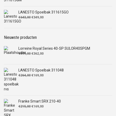
was:
is:
€643,00.
€399,00.
LANESTO Spoelbak 311615GO
Oorspronkelijke
Huidige
€
643,00
€
349,00
prijs
prijs
was:
is:
€643,00.
€349,00.
Nieuwste producten
Lorreine Royal Series 40-SP SULOR40SPGM
Oorspronkelijke
Huidige
€
499,00
€
362,00
prijs
prijs
was:
is:
€499,00.
€362,00.
LANESTO Spoelbak 311048
Oorspronkelijke
Huidige
€
264,00
€
169,00
prijs
prijs
was:
is:
€264,00.
€169,00.
Franke Smart SRX 210-40
Oorspronkelijke
Huidige
€
215,00
€
169,00
prijs
prijs
was:
is: