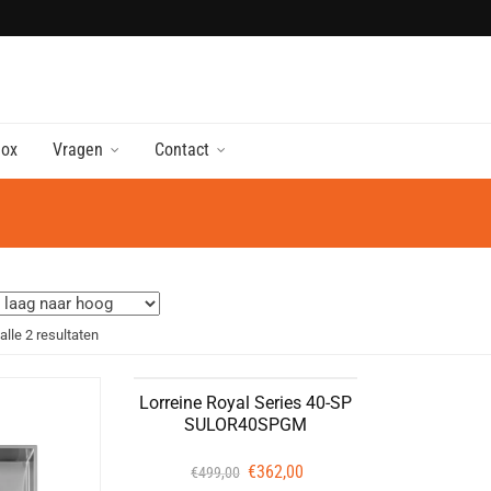
nox
Vragen
Contact
Gesorteerd
alle 2 resultaten
op
Lorreine Royal Series 40-SP
prijs:
SULOR40SPGM
laag
Oorspronkelijke
Huidige
€
362,00
€
499,00
naar