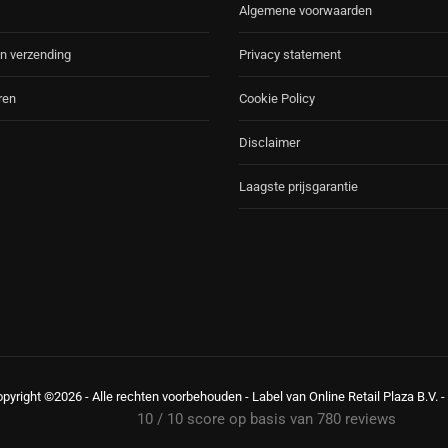
Algemene voorwaarden
n verzending
Privacy statement
ren
Cookie Policy
Disclaimer
Laagste prijsgarantie
opyright ©2026 - Alle rechten voorbehouden - Label van Online Retail Plaza B.V.
10 /
10
score op basis van
780
reviews