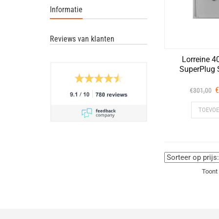
Informatie
Reviews van klanten
Lorreine 
SuperPlug 
O
€
€
301,00
p
TOEVO
w
€
Toont 