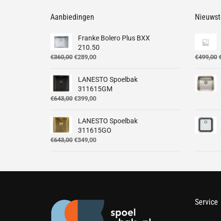
Aanbiedingen
Nieuwst
Franke Bolero Plus BXX
210.50
Oorspronkelijke
Huidige
O
€
360,00
€
289,00
€
499,00
prijs
prijs
p
was:
is:
LANESTO Spoelbak
€360,00.
€289,00.
€
311615GM
Oorspronkelijke
Huidige
€
643,00
€
399,00
prijs
prijs
was:
is:
LANESTO Spoelbak
€643,00.
€399,00.
311615GO
Oorspronkelijke
Huidige
€
643,00
€
349,00
prijs
prijs
was:
is:
€643,00.
€349,00.
Service