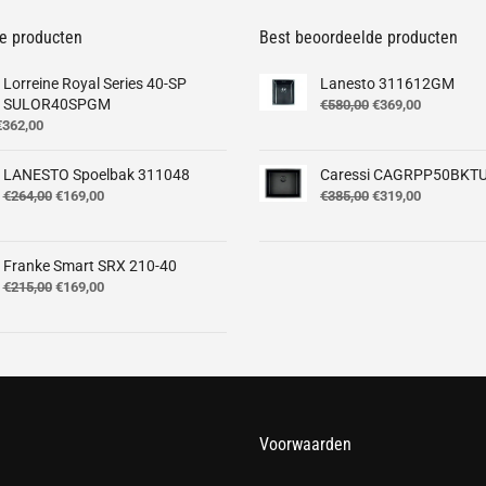
laag
e producten
Best beoordeelde producten
naar
hoog
Lorreine Royal Series 40-SP
Lanesto 311612GM
SULOR40SPGM
Oorspronkelijke
Huidige
€
580,00
€
369,00
orspronkelijke
Huidige
prijs
prijs
€
362,00
rijs
prijs
was:
is:
was:
is:
€580,00.
€369,00.
LANESTO Spoelbak 311048
Caressi CAGRPP50BKT
499,00.
€362,00.
Oorspronkelijke
Huidige
Oorspronkelijke
Huidige
€
264,00
€
169,00
€
385,00
€
319,00
prijs
prijs
prijs
prijs
was:
is:
was:
is:
€264,00.
€169,00.
€385,00.
€319,00.
Franke Smart SRX 210-40
Oorspronkelijke
Huidige
€
215,00
€
169,00
prijs
prijs
was:
is:
€215,00.
€169,00.
Voorwaarden