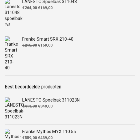
LANESTO Spoelbak 311048
Oorspronkelijke
Huidige
€
264,00
€
169,00
prijs
prijs
was:
is:
€264,00.
€169,00.
Franke Smart SRX 210-40
Oorspronkelijke
Huidige
€
215,00
€
169,00
prijs
prijs
was:
is:
€215,00.
€169,00.
Best beoordeelde producten
LANESTO Spoelbak 311023N
Oorspronkelijke
Huidige
€
411,00
€
349,00
prijs
prijs
was:
is:
€411,00.
€349,00.
Franke Mythos MYX 110.55
Oorspronkelijke
Huidige
€
559,00
€
439,00