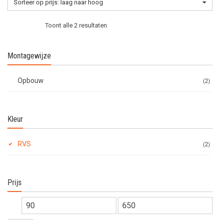
Sorteer op prijs: laag naar hoog
Gesorteerd
Toont alle 2 resultaten
op
Montagewijze
prijs:
Opbouw
2
laag
Kleur
naar
RVS
2
hoog
Prijs