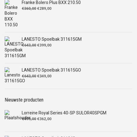
Franke Bolero Plus BXX 210.50
Oorspronkelijke
Huidige
€
360,00
€
289,00
prijs
prijs
was:
is:
€360,00.
€289,00.
LANESTO Spoelbak 311615GM
Oorspronkelijke
Huidige
€
643,00
€
399,00
prijs
prijs
was:
is:
€643,00.
€399,00.
LANESTO Spoelbak 311615GO
Oorspronkelijke
Huidige
€
643,00
€
349,00
prijs
prijs
was:
is:
€643,00.
€349,00.
Nieuwste producten
Lorreine Royal Series 40-SP SULOR40SPGM
Oorspronkelijke
Huidige
€
499,00
€
362,00
prijs
prijs
was:
is:
€499,00.
€362,00.