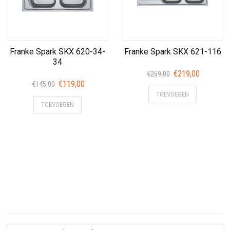
naar
hoog
Franke Spark SKX 620-34-
Franke Spark SKX 621-116
34
Oorspronkelijke
Huidige
€
219,00
€
259,00
Oorspronkelijke
Huidige
€
119,00
prijs
prijs
€
145,00
prijs
prijs
TOEVOEGEN
was:
is:
TOEVOEGEN
was:
is:
€259,00.
€219,00.
€145,00.
€119,00.