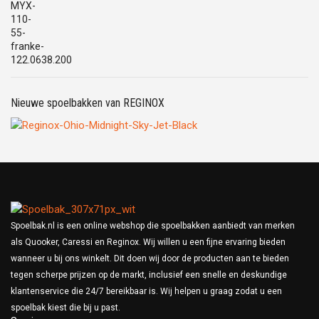
prijs
prijs
was:
is:
€559,00.
€439,00.
Nieuwe spoelbakken van REGINOX
Spoelbak.nl is een online webshop die spoelbakken aanbiedt van merken
als Quooker, Caressi en Reginox. Wij willen u een fijne ervaring bieden
wanneer u bij ons winkelt. Dit doen wij door de producten aan te bieden
tegen scherpe prijzen op de markt, inclusief een snelle en deskundige
klantenservice die 24/7 bereikbaar is. Wij helpen u graag zodat u een
spoelbak kiest die bij u past.